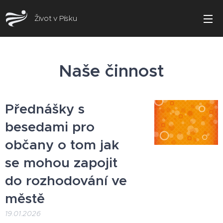
Život v Písku
Naše činnost
Přednášky s
besedami pro
občany o tom jak
se mohou zapojit
do rozhodování ve
městě
19.01.2026