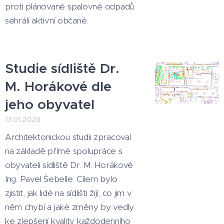
proti plánované spalovně odpadů
sehráli aktivní občané.
Studie sídliště Dr.
M. Horákové dle
jeho obyvatel
13.01.2026
Architektonickou studii zpracoval
na základě přímé spolupráce s
obyvateli sídliště Dr. M. Horákové
Ing. Pavel Šebelle. Cílem bylo
zjistit, jak lidé na sídlišti žijí, co jim v
něm chybí a jaké změny by vedly
ke zlepšení kvality každodenního