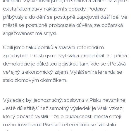
kampaň. Vysvětlovali jsme, co spalovna znamená a jaké
existují alternativy nakládání s odpady. Podpisy
přibývaly a do dění se postupně zapojovali další lidé. Ve
městě se postupně probouzela důvěra, že občanská
angažovanost má smysl.
Čelili jsme tlaku politiků a snahám referendum
zpochybnit. Přesto jsme vytrvali a připomínali, že přímá
demokracie je důležitou pojistkou tam, kde se střetává
veřejný a ekonomický zájem. Vyhlášení referenda se
stalo zlomovým okamžikem.
Výsledek byl jednoznačný: spalovna v Písku nevznikne.
Ještě důležitější než samotný výsledek je však vzkaz,
který občané vyslali – že o budoucnosti města chtějí
rozhodovat sami. Písecké referendum se tak stalo