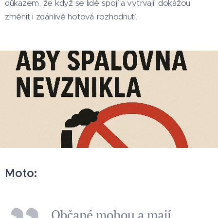
důkazem, že když se lidé spojí a vytrvají, dokážou
změnit i zdánlivě hotová rozhodnutí.
Moto:
Občané mohou a mají