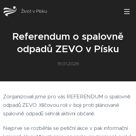
Život v Písku
Referendum o spalovně
odpadů ZEVO v Písku
19.01.2026
Zorganizovali jsme pro vás REFERENDUM o spalovně
odpadů ZEVO. Klíčovou roli v boji proti plánované
spalovně odpadů sehráli aktivní občané.
Nejprve se rozběhla se petiční akce v pak informační