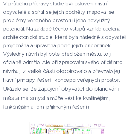
V průběhu přípravy studie byli osloveni místní
obyvatelé a sbírali se jejich podněty, mapovali se
problémy veřejného prostoru i jeho nevyužitý
potenciál. Na základě těchto vstupů vznikla ucelená
architektonická studie, která byla následně s obyvateli
projednána a upravena podle jejich připomínek.
Výsledný návrh byl poté předložen městu, to ji
oficiálně odmítlo. Ale při zpracování svého oficiálního
z velké části okopírovalo
návrhu ji
a převzalo její
hlavní principy, řešení i koncepci veřejných prostor.
zapojení obyvatel do plánování
Ukázalo se, že
města má smysl
a může vést ke kvalitnějším,
funkčnějším a lidmi přijímaným řešením.